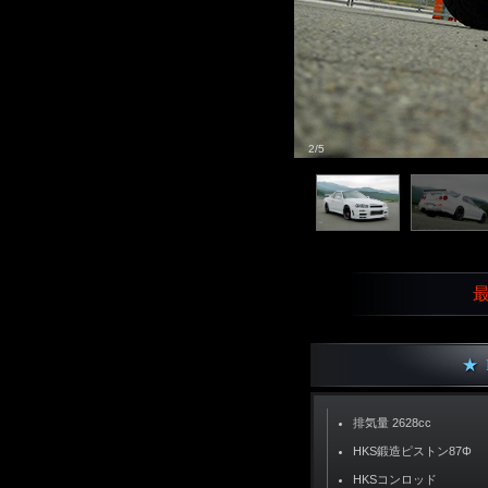
2/5
最
★ 
排気量 2628cc
HKS鍛造ピストン87Φ
HKSコンロッド