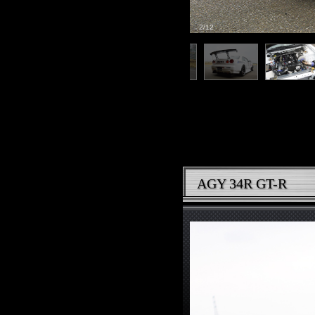
2/12
AGY 34R GT-R