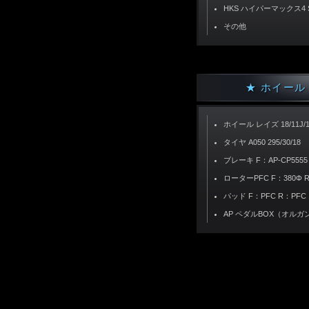
HKS ハイパーマックス4 
その他
★ ホイール
ホイール レイズ 18/11J/1
タイヤ A050 295/30/18
ブレーキ F：AP-CP5555 
ローターPFC F：380Φ 
パッド F：PFC R：PFC
AP ペダルBOX（オルガ