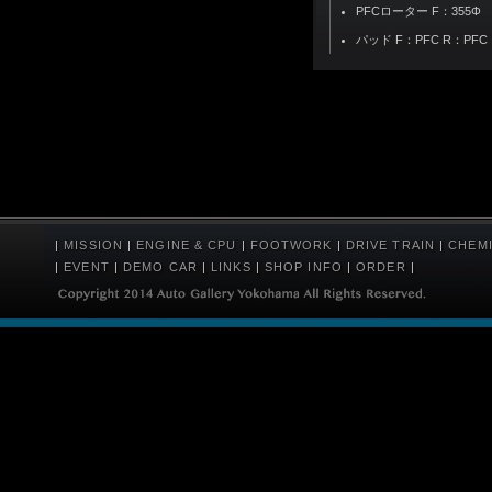
PFCローター F：355Φ
パッド F：PFC R：PFC
|
MISSION
|
ENGINE & CPU
|
FOOTWORK
|
DRIVE TRAIN
|
CHEM
|
EVENT
|
DEMO CAR
|
LINKS
|
SHOP INFO
|
ORDER
|