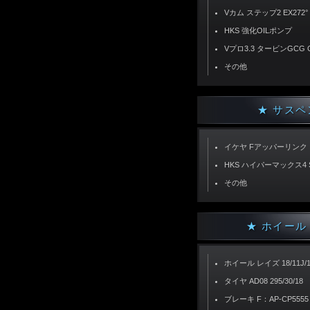
Vカム ステップ2 EX272°
HKS 強化OILポンプ
Vプロ3.3 タービンGCG 
その他
★ サスペ
イケヤ Fアッパーリンク
HKS ハイパーマックス4 
その他
★ ホイール
ホイール レイズ 18/11J/1
タイヤ AD08 295/30/18
ブレーキ F：AP-CP5555