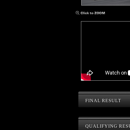
FINAL RESULT
QUALIFYING RES