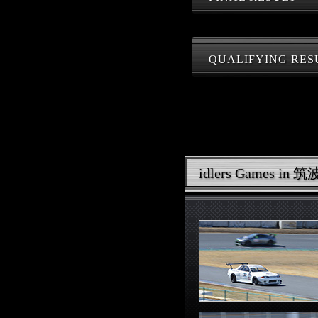
QUALIFYING RES
idlers Games i